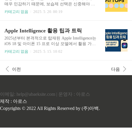
차림⚪ 2. 신생아 여드름 (좁쌀 형태)증상: 코, 뺨,
매우 민감하기 때문에, 보습제 선택은 신중해야 합
이마 등에 하얗고 작은 여드름원인: 호르몬 영향
니다. 이번 글에서는 피부과 테스트 완료 및 EWG
카테고리 없음
2025. 5. 20. 00:19
(엄마의 여성호르몬)대처: 특별한 치료 없이 자연
등급 기준 성분 안전성을 고려하여 엄마들 사이에
호전 (1~3개월 이내)🔶 3. 지루성 피부염증상: 두
서 입소문 난 신생아 보습제 BEST 5를 소개합니다.
피, 귀 뒤, 눈썹 부위에 노란 딱지 또는 비듬원인:
🥇 1위. 아토팜 MLE 크림주요성분: 식물성 세라마
Apple Intelligence 활용 팁과 트릭
피지선 과다 분비대처: 약산성 샴푸..
이드, 판테놀특징: 신생아부터 성인까지 사용 가능,
저자극 인증보습력: 24시간 이상 지속 / 피부 장벽
2025년부터 본격적으로 탑재된 Apple Intelligence는
강화가격대: ★★★☆☆ (100ml 기준 약 25,000원)
iOS 18 및 아이폰 15 프로 이상 모델에서 활용 가능
🥈 2위. 일리윤 세라마이드 아토 로션주요성분: 세
한 개인 맞춤형 AI 시스템입니다. 하지만 기능이
카테고리 없음
2025. 5. 15. 10:02
라마이드 캡슐, 병풀추출물특징: 묽은 제형으로 흡
많아 어디서부터 써야 할지 막막한 분들도 많죠. 이
수력 우수, 피부 진정보습력: 중건성~지성 피부용 /
글에서는 실생활에서 바로 활용 가능한 팁과 트릭
사계절 사용 가능가격대: ★★☆☆☆ (350ml 기준
10가지를 소개합니다.1. 메일 요약 기능으로 시간
이전
다음
약 15,000원)🥉 3위. 더마비 ..
절약Apple Intelligence는 받은 이메일을 자동 요약
해줍니다. 긴 뉴스레터, 업무 메일도 한 줄 요약으
로 파악 가능해요.2. 문서 자동 작성 – 회의록/보고
서 초안녹음한 회의 내용을 자동으로 요약하고 텍
이메일: help@abaeksite.com | 운영자 : 아로스
스트로 전환해줍니다. Tip: 'Note' 앱에서 음성 녹음
→ 요약 자동 생성.3. 이미지 생성으로 콘텐츠 제
제작 : 아로스
작"강아지가 꽃밭에서 뛰노는 그림 그려줘" 같은
Copyrights © 2022 All Rights Reserved by (주)아백.
명령어로 맞춤..