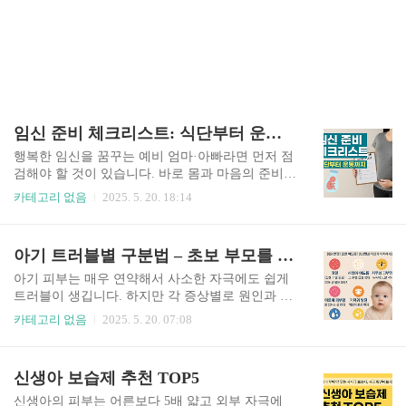
임신 준비 체크리스트: 식단부터 운동까지
행복한 임신을 꿈꾸는 예비 엄마·아빠라면 먼저 점
검해야 할 것이 있습니다. 바로 몸과 마음의 준비
상태입니다. 이번 글에서는 건강한 임신을 위해 꼭
카테고리 없음
2025. 5. 20. 18:14
필요한 식단, 운동, 생활습관, 검사까지 꼼꼼히 점
검할 수 있는 체크리스트를 준비했습니다.🥗 1. 식
단 점검 – 건강한 임신의 출발점엽산 섭취: 임신 최
아기 트러블별 구분법 – 초보 부모를 위한 피부 가이드
소 3개월 전부터 400μg/day 권장 (신경관 결손 예
방)철분·칼슘: 생리로 손실되기 쉬운 철분, 태아 뼈
아기 피부는 매우 연약해서 사소한 자극에도 쉽게
형성을 위한 칼슘 섭취카페인·알코올 줄이기: 하루
트러블이 생깁니다. 하지만 각 증상별로 원인과 대
카페인 1잔 이하, 음주는 중단가공식품 줄이고, 자
응법이 다르기 때문에 올바른 구분과 조기 대처가
카테고리 없음
2025. 5. 20. 07:08
연식 위주로: 과일, 채소, 통곡물, 견과류 중심 식단
매우 중요합니다. 지금부터 대표적인 아기 피부 트
🏃‍♀️ 2. 운동 습관 – 임신 전 체력 만들기주 3회, 30분
러블 7가지를 증상별로 구분해 알려드릴게요.🔴 1.
이상: 빠른 걷기, 요가, 자전거 등 저강도 유산소 운
태열 (신생아 열꽃)증상: 이마, 뺨, 목 주변에 붉은
신생아 보습제 추천 TOP5
동복부 근력 강화: 골반..
뾰루지원인: 체온 조절 미숙 + 더운 환경대처: 실내
온도/습도 조절(22도/50%), 땀 닦아주기, 시원한 옷
신생아의 피부는 어른보다 5배 얇고 외부 자극에